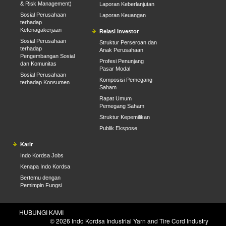
& Risk Management)
Laporan Keberlanjutan
Sosial Perusahaan
Laporan Keuangan
terhadap
Ketenagakerjaan
Relasi Investor
Sosial Perusahaan
Struktur Perseroan dan
terhadap
Anak Perusahaan
Pengembangan Sosial
Profesi Penunjang
dan Komunitas
Pasar Modal
Sosial Perusahaan
Komposisi Pemegang
terhadap Konsumen
Saham
Rapat Umum
Pemegang Saham
Struktur Kepemilikan
Publik Ekspose
Karir
Indo Kordsa Jobs
Kenapa Indo Kordsa
Bertemu dengan
Pemimpin Fungsi
HUBUNGI KAMI
© 2026 Indo Kordsa Industrial Yarn and Tire Cord Industry