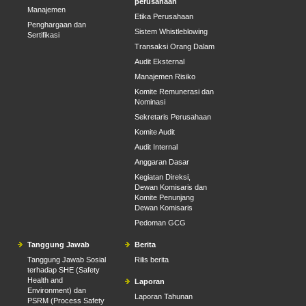
perusahaan
Manajemen
Etika Perusahaan
Penghargaan dan
Sistem Whistleblowing
Sertifikasi
Transaksi Orang Dalam
Audit Eksternal
Manajemen Risiko
Komite Remunerasi dan
Nominasi
Sekretaris Perusahaan
Komite Audit
Audit Internal
Anggaran Dasar
Kegiatan Direksi,
Dewan Komisaris dan
Komite Penunjang
Dewan Komisaris
Pedoman GCG
Tanggung Jawab
Berita
Tanggung Jawab Sosial
Rilis berita
terhadap SHE (Safety
Health and
Laporan
Environment) dan
Laporan Tahunan
PSRM (Process Safety