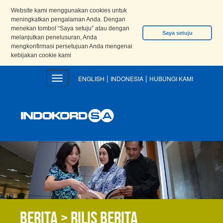
Website kami menggunakan cookies untuk
meningkatkan pengalaman Anda. Dengan
menekan tombol “Saya setuju” atau dengan
Saya setuju
melanjutkan penelusuran, Anda
mengkonfirmasi persetujuan Anda mengenai
kebijakan cookie kami
|
|
Toggle
ENGLISH
INDONESIA
HUBUNGI KAMI
navigation
Berita > Rilis berita