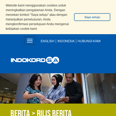
Website kami menggunakan cookies untuk
meningkatkan pengalaman Anda. Dengan
menekan tombol “Saya setuju” atau dengan
Saya setuju
melanjutkan penelusuran, Anda
mengkonfirmasi persetujuan Anda mengenai
kebijakan cookie kami
|
|
Toggle
ENGLISH
INDONESIA
HUBUNGI KAMI
navigation
Berita > Rilis berita