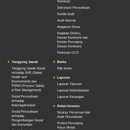
Nominasi
Sekretaris Perusahaan
Komite Audit
Audit Internal
Anggaran Dasar
Kegiatan Direksi,
Dewan Komisaris dan
Komite Penunjang
Dewan Komisaris
Pedoman GCG
Tanggung Jawab
Berita
Tanggung Jawab Sosial
Rilis berita
terhadap SHE (Safety
Health and
Laporan
Environment) dan
Laporan Tahunan
PSRM (Process Safety
& Risk Management)
Laporan Keberlanjutan
Sosial Perusahaan
Laporan Keuangan
terhadap
Ketenagakerjaan
Relasi Investor
Sosial Perusahaan
Struktur Perseroan dan
terhadap
Anak Perusahaan
Pengembangan Sosial
Profesi Penunjang
dan Komunitas
Pasar Modal