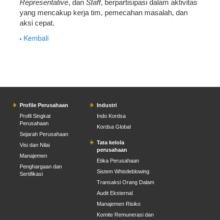
Representative
, dan
Staff
, berpartisipasi dalam aktivitas
yang mencakup kerja tim, pemecahan masalah, dan
aksi cepat.
Kembali
Profile Perusahaan
Industri
Profil Singkat
Indo Kordsa
Perusahaan
Kordsa Global
Sejarah Perusahaan
Tata kelola
Visi dan Nilai
perusahaan
Manajemen
Etika Perusahaan
Penghargaan dan
Sistem Whistleblowing
Sertifikasi
Transaksi Orang Dalam
Audit Eksternal
Manajemen Risiko
Komite Remunerasi dan