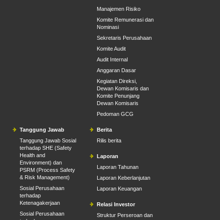
Manajemen Risiko
Komite Remunerasi dan
Nominasi
Sekretaris Perusahaan
Komite Audit
Audit Internal
Anggaran Dasar
Kegiatan Direksi,
Dewan Komisaris dan
Komite Penunjang
Dewan Komisaris
Pedoman GCG
Tanggung Jawab
Berita
Tanggung Jawab Sosial
Rilis berita
terhadap SHE (Safety
Health and
Laporan
Environment) dan
Laporan Tahunan
PSRM (Process Safety
& Risk Management)
Laporan Keberlanjutan
Sosial Perusahaan
Laporan Keuangan
terhadap
Ketenagakerjaan
Relasi Investor
Sosial Perusahaan
Struktur Perseroan dan