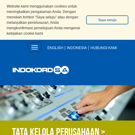
Website kami menggunakan cookies untuk
meningkatkan pengalaman Anda. Dengan
menekan tombol “Saya setuju” atau dengan
Saya setuju
melanjutkan penelusuran, Anda
mengkonfirmasi persetujuan Anda mengenai
kebijakan cookie kami
|
|
Toggle
ENGLISH
INDONESIA
HUBUNGI KAMI
navigation
Tata kelola perusahaan >