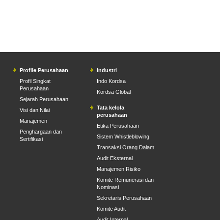
Profile Perusahaan
Industri
Profil Singkat
Indo Kordsa
Perusahaan
Kordsa Global
Sejarah Perusahaan
Tata kelola
Visi dan Nilai
perusahaan
Manajemen
Etika Perusahaan
Penghargaan dan
Sistem Whistleblowing
Sertifikasi
Transaksi Orang Dalam
Audit Eksternal
Manajemen Risiko
Komite Remunerasi dan
Nominasi
Sekretaris Perusahaan
Komite Audit
Audit Internal