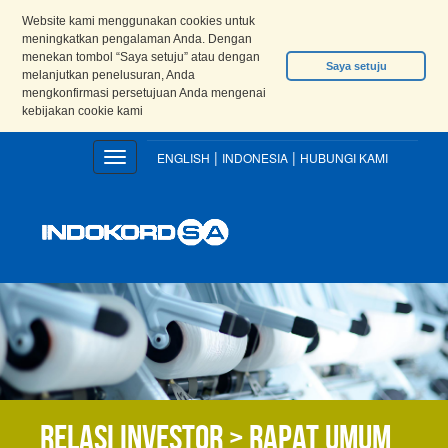
Website kami menggunakan cookies untuk
meningkatkan pengalaman Anda. Dengan
menekan tombol “Saya setuju” atau dengan
Saya setuju
melanjutkan penelusuran, Anda
mengkonfirmasi persetujuan Anda mengenai
kebijakan cookie kami
|
|
Toggle
ENGLISH
INDONESIA
HUBUNGI KAMI
navigation
Relasi Investor > Rapat Umum