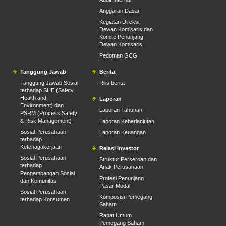
Anggaran Dasar
Kegiatan Direksi,
Dewan Komisaris dan
Komite Penunjang
Dewan Komisaris
Pedoman GCG
Tanggung Jawab
Berita
Tanggung Jawab Sosial
Rilis berita
terhadap SHE (Safety
Health and
Laporan
Environment) dan
Laporan Tahunan
PSRM (Process Safety
& Risk Management)
Laporan Keberlanjutan
Sosial Perusahaan
Laporan Keuangan
terhadap
Ketenagakerjaan
Relasi Investor
Sosial Perusahaan
Struktur Perseroan dan
terhadap
Anak Perusahaan
Pengembangan Sosial
Profesi Penunjang
dan Komunitas
Pasar Modal
Sosial Perusahaan
Komposisi Pemegang
terhadap Konsumen
Saham
Rapat Umum
Pemegang Saham