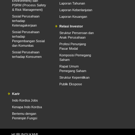
Environment) dan
Laporan Tahunan
PSRM (Process Safety
& Risk Management)
Laporan Keberlanjutan
Sosial Perusahaan
Laporan Keuangan
terhadap
Ketenagakerjaan
Relasi Investor
Sosial Perusahaan
Struktur Perseroan dan
terhadap
Anak Perusahaan
Pengembangan Sosial
Profesi Penunjang
dan Komunitas
Pasar Modal
Sosial Perusahaan
Komposisi Pemegang
terhadap Konsumen
Saham
Rapat Umum
Pemegang Saham
Struktur Kepemilikan
Publik Ekspose
Karir
Indo Kordsa Jobs
Kenapa Indo Kordsa
Bertemu dengan
Pemimpin Fungsi
HUBUNGI KAMI