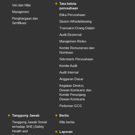
Tata kelola
Visi dan Nilai
perusahaan
Manajemen
Etika Perusahaan
Penghargaan dan
Sistem Whistleblowing
Sertifikasi
Transaksi Orang Dalam
Audit Eksternal
Manajemen Risiko
Komite Remunerasi dan
Nominasi
Sekretaris Perusahaan
Komite Audit
Audit Internal
Anggaran Dasar
Kegiatan Direksi,
Dewan Komisaris dan
Komite Penunjang
Dewan Komisaris
Pedoman GCG
Tanggung Jawab
Berita
Tanggung Jawab Sosial
Rilis berita
terhadap SHE (Safety
Health and
Laporan