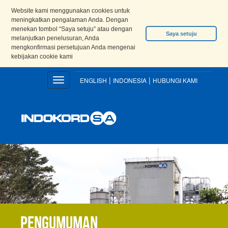
Website kami menggunakan cookies untuk
meningkatkan pengalaman Anda. Dengan
menekan tombol “Saya setuju” atau dengan
Saya setuju
melanjutkan penelusuran, Anda
mengkonfirmasi persetujuan Anda mengenai
kebijakan cookie kami
|
|
Toggle
ENGLISH
INDONESIA
HUBUNGI KAMI
navigation
Pengumuman