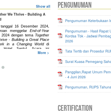
PENGUMUMAN
Show all
ther We Thrive - Building A
Kick-off Proyek Renovasi Sekolah
d
Pengumuman Keterbukaan Infor
tanggal 16 Desember 2024, 
Pengumuman - Hasil Rapat
roan menggelar
 End-of-Year 
 
2024 dengan tema 
Together 
Kordsa Tbk - Jadwal Pembagi
rive - Building a Great Place 
2026
rk in
a Changing World 
di 
 Hotel Sentul. Acara ini 
Tata Tertib dan Prosedur RU
More >
ujuan untuk merayakan 
paian Perseroan sepanjang 
Surat Kuasa Pemegang Sah
 2024, mempererat hubungan 
 karyawan, dan memotivasi 
gat positif untuk menghadapi 
Panggilan,Rapat Umum Pem
- 4 Juni 2026
 acara ini seluruh
Reinforcers
Pengumuman, RUPS Tahunan 
nakan tenun ikat sebagai
ormatan terhadap warisan
a Indonesia.
CERTIFICATION