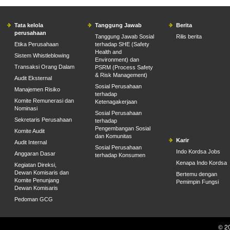
Tata kelola
Tanggung Jawab
Berita
perusahaan
Tanggung Jawab Sosial
Rilis berita
Etika Perusahaan
terhadap SHE (Safety
Health and
Sistem Whistleblowing
Environment) dan
Transaksi Orang Dalam
PSRM (Process Safety
& Risk Management)
Audit Eksternal
Sosial Perusahaan
Manajemen Risiko
terhadap
Komite Remunerasi dan
Ketenagakerjaan
Nominasi
Sosial Perusahaan
Sekretaris Perusahaan
terhadap
Pengembangan Sosial
Komite Audit
dan Komunitas
Karir
Audit Internal
Sosial Perusahaan
Indo Kordsa Jobs
Anggaran Dasar
terhadap Konsumen
Kenapa Indo Kordsa
Kegiatan Direksi,
Dewan Komisaris dan
Bertemu dengan
Komite Penunjang
Pemimpin Fungsi
Dewan Komisaris
Pedoman GCG
© 20