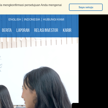
da mengkonfirmasi persetujuan Anda mengenai
Saya setuju
|
|
ENGLISH
INDONESIA
HUBUNGI KAMI
Berita
Laporan
Relasi Investor
Karir