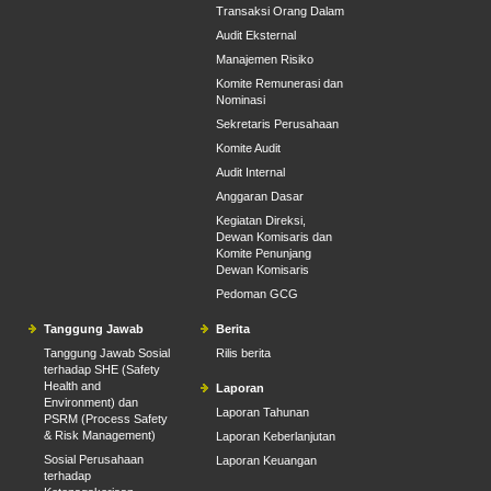
Transaksi Orang Dalam
Audit Eksternal
Manajemen Risiko
Komite Remunerasi dan
Nominasi
Sekretaris Perusahaan
Komite Audit
Audit Internal
Anggaran Dasar
Kegiatan Direksi,
Dewan Komisaris dan
Komite Penunjang
Dewan Komisaris
Pedoman GCG
Tanggung Jawab
Berita
Tanggung Jawab Sosial
Rilis berita
terhadap SHE (Safety
Health and
Laporan
Environment) dan
Laporan Tahunan
PSRM (Process Safety
& Risk Management)
Laporan Keberlanjutan
Sosial Perusahaan
Laporan Keuangan
terhadap