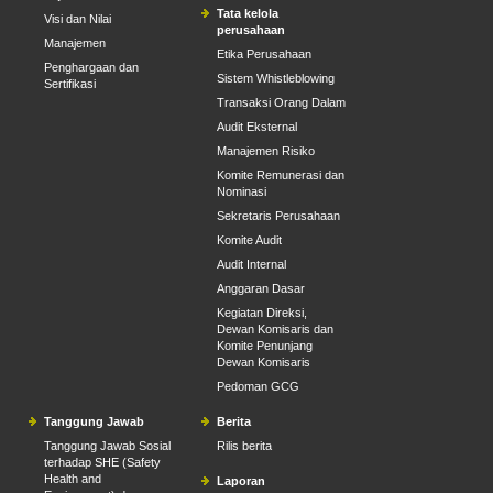
Tata kelola
Visi dan Nilai
perusahaan
Manajemen
Etika Perusahaan
Penghargaan dan
Sistem Whistleblowing
Sertifikasi
Transaksi Orang Dalam
Audit Eksternal
Manajemen Risiko
Komite Remunerasi dan
Nominasi
Sekretaris Perusahaan
Komite Audit
Audit Internal
Anggaran Dasar
Kegiatan Direksi,
Dewan Komisaris dan
Komite Penunjang
Dewan Komisaris
Pedoman GCG
Tanggung Jawab
Berita
Tanggung Jawab Sosial
Rilis berita
terhadap SHE (Safety
Health and
Laporan