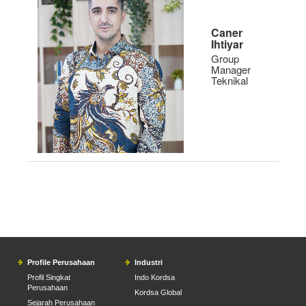
Caner
Ihtiyar
Group
Manager
Teknikal
Profile Perusahaan
Industri
Profil Singkat
Indo Kordsa
Perusahaan
Kordsa Global
Sejarah Perusahaan