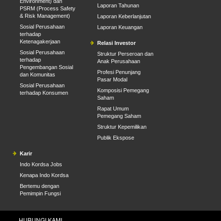
Environment) dan
Laporan Tahunan
PSRM (Process Safety
& Risk Management)
Laporan Keberlanjutan
Sosial Perusahaan
Laporan Keuangan
terhadap
Ketenagakerjaan
Relasi Investor
Sosial Perusahaan
Struktur Perseroan dan
terhadap
Anak Perusahaan
Pengembangan Sosial
Profesi Penunjang
dan Komunitas
Pasar Modal
Sosial Perusahaan
Komposisi Pemegang
terhadap Konsumen
Saham
Rapat Umum
Pemegang Saham
Struktur Kepemilikan
Publik Ekspose
Karir
Indo Kordsa Jobs
Kenapa Indo Kordsa
Bertemu dengan
Pemimpin Fungsi
HUBUNGI KAMI