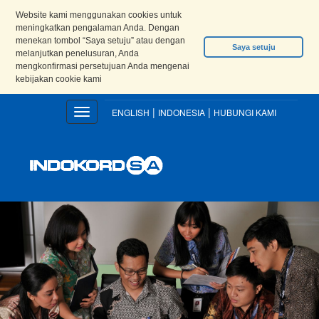
Website kami menggunakan cookies untuk
meningkatkan pengalaman Anda. Dengan
menekan tombol “Saya setuju” atau dengan
Saya setuju
melanjutkan penelusuran, Anda
mengkonfirmasi persetujuan Anda mengenai
kebijakan cookie kami
|
|
Toggle
ENGLISH
INDONESIA
HUBUNGI KAMI
navigation