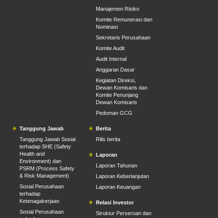
Manajemen Risiko
Komite Remunerasi dan
Nominasi
Sekretaris Perusahaan
Komite Audit
Audit Internal
Anggaran Dasar
Kegiatan Direksi,
Dewan Komisaris dan
Komite Penunjang
Dewan Komisaris
Pedoman GCG
Tanggung Jawab
Berita
Tanggung Jawab Sosial
Rilis berita
terhadap SHE (Safety
Health and
Laporan
Environment) dan
Laporan Tahunan
PSRM (Process Safety
& Risk Management)
Laporan Keberlanjutan
Sosial Perusahaan
Laporan Keuangan
terhadap
Ketenagakerjaan
Relasi Investor
Sosial Perusahaan
Struktur Perseroan dan