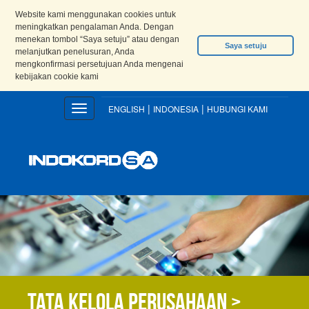
Website kami menggunakan cookies untuk
meningkatkan pengalaman Anda. Dengan
menekan tombol “Saya setuju” atau dengan
Saya setuju
melanjutkan penelusuran, Anda
mengkonfirmasi persetujuan Anda mengenai
kebijakan cookie kami
|
|
Toggle
ENGLISH
INDONESIA
HUBUNGI KAMI
navigation
Tata kelola perusahaan >