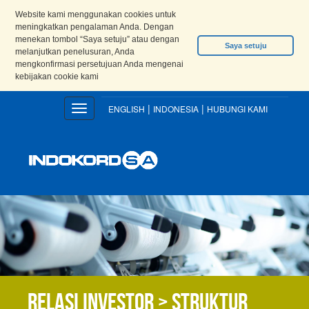
Website kami menggunakan cookies untuk
meningkatkan pengalaman Anda. Dengan
menekan tombol “Saya setuju” atau dengan
Saya setuju
melanjutkan penelusuran, Anda
mengkonfirmasi persetujuan Anda mengenai
kebijakan cookie kami
|
|
Toggle
ENGLISH
INDONESIA
HUBUNGI KAMI
navigation
Relasi Investor > Struktur