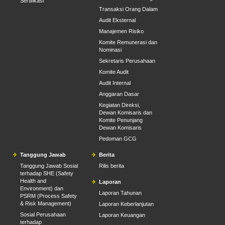
Sertifikasi
Transaksi Orang Dalam
Audit Eksternal
Manajemen Risiko
Komite Remunerasi dan
Nominasi
Sekretaris Perusahaan
Komite Audit
Audit Internal
Anggaran Dasar
Kegiatan Direksi,
Dewan Komisaris dan
Komite Penunjang
Dewan Komisaris
Pedoman GCG
Tanggung Jawab
Berita
Tanggung Jawab Sosial
Rilis berita
terhadap SHE (Safety
Health and
Laporan
Environment) dan
Laporan Tahunan
PSRM (Process Safety
& Risk Management)
Laporan Keberlanjutan
Sosial Perusahaan
Laporan Keuangan
terhadap