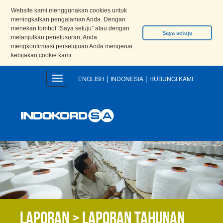
Website kami menggunakan cookies untuk
meningkatkan pengalaman Anda. Dengan
menekan tombol “Saya setuju” atau dengan
Saya setuju
melanjutkan penelusuran, Anda
mengkonfirmasi persetujuan Anda mengenai
kebijakan cookie kami
|
|
Toggle
ENGLISH
INDONESIA
HUBUNGI KAMI
navigation
Laporan > Laporan Tahunan