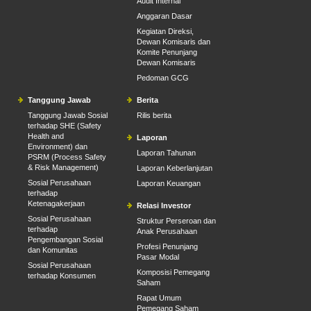
Audit Internal
Anggaran Dasar
Kegiatan Direksi,
Dewan Komisaris dan
Komite Penunjang
Dewan Komisaris
Pedoman GCG
Tanggung Jawab
Berita
Tanggung Jawab Sosial
Rilis berita
terhadap SHE (Safety
Health and
Laporan
Environment) dan
Laporan Tahunan
PSRM (Process Safety
& Risk Management)
Laporan Keberlanjutan
Sosial Perusahaan
Laporan Keuangan
terhadap
Ketenagakerjaan
Relasi Investor
Sosial Perusahaan
Struktur Perseroan dan
terhadap
Anak Perusahaan
Pengembangan Sosial
Profesi Penunjang
dan Komunitas
Pasar Modal
Sosial Perusahaan
Komposisi Pemegang
terhadap Konsumen
Saham
Rapat Umum
Pemegang Saham