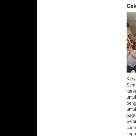
Cel
Kary
Semu
kary
untu
peng
untu
bagi
Sela
conf
impr