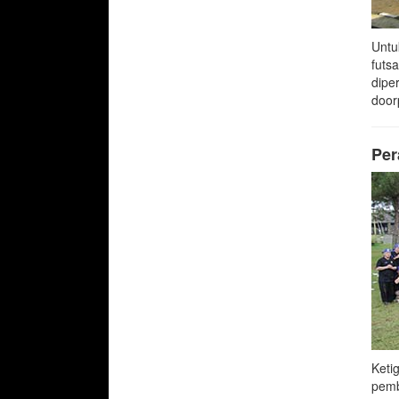
Untu
futs
dipe
door
Per
Keti
pemb