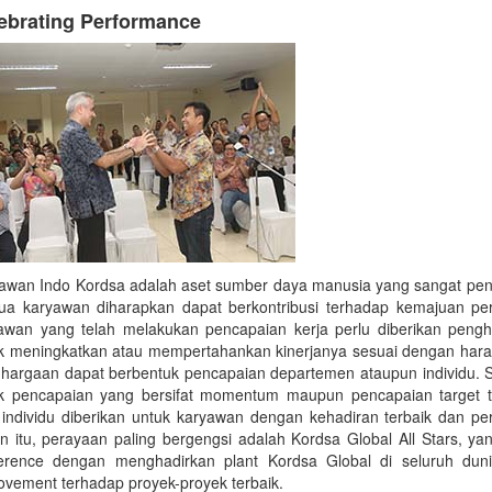
ebrating Performance
awan Indo Kordsa adalah aset sumber daya manusia yang sangat penti
a karyawan diharapkan dapat berkontribusi terhadap kemajuan pe
awan yang telah melakukan pencapaian kerja perlu diberikan pen
k meningkatkan atau mempertahankan kinerjanya sesuai dengan hara
hargaan dapat berbentuk pencapaian departemen ataupun individu. S
k pencapaian yang bersifat momentum maupun pencapaian target 
 individu diberikan untuk karyawan dengan kehadiran terbaik dan pe
in itu, perayaan paling bergengsi adalah Kordsa Global All Stars, ya
erence dengan menghadirkan plant Kordsa Global di seluruh duni
ovement terhadap proyek-proyek terbaik.