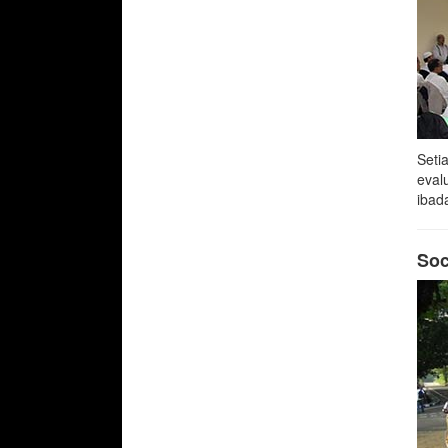
Seti
eval
ibada
Soc