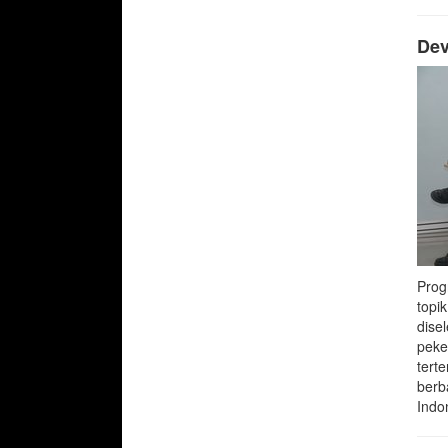
Dev
Prog
topi
dise
peke
tert
berb
Indo