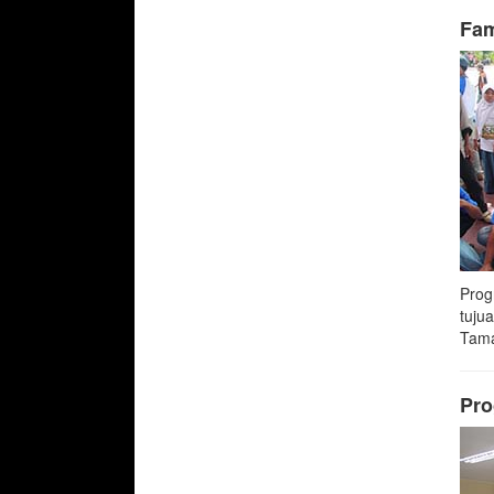
Fam
Prog
tuju
Tama
Pro