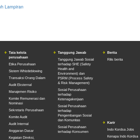
h Lampiran
Tata kelola
Tanggung Jawab
Berita
perusahaan
Tanggung Jawab Sosial
Rilis berita
Etika Perusahaan
terhadap SHE (Safety
Health and
Sistem Whistleblowing
Environment) dan
Transaksi Orang Dalam
PSRM (Process Safety
& Risk Management)
Audit Eksternal
Sosial Perusahaan
Manajemen Risiko
terhadap
Komite Remunerasi dan
Ketenagakerjaan
Nominasi
Sosial Perusahaan
Sekretaris Perusahaan
terhadap
Pengembangan Sosial
Komite Audit
dan Komunitas
Karir
Audit Internal
Sosial Perusahaan
Indo Kordsa Jobs
Anggaran Dasar
terhadap Konsumen
Kenapa Indo Kordsa
Kegiatan Direksi,