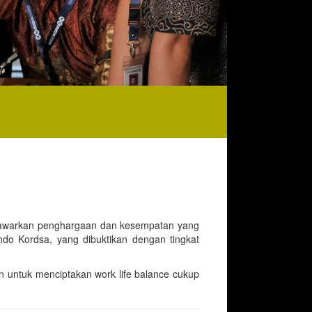
nawarkan penghargaan dan kesempatan yang
ndo Kordsa, yang dibuktikan dengan tingkat
 untuk menciptakan work life balance cukup