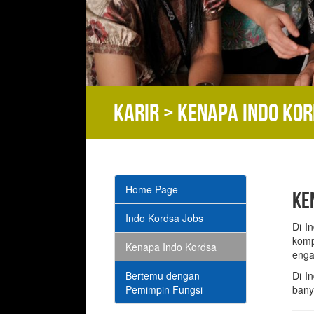
Karir > Kenapa Indo Ko
Home Page
KE
Indo Kordsa Jobs
Di I
komp
Kenapa Indo Kordsa
enga
Bertemu dengan
Di I
Pemimpin Fungsi
bany